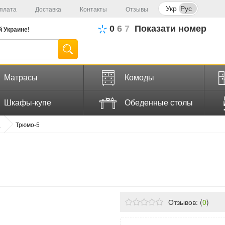
Укр
Рус
плата
Доставка
Контакты
Отзывы
0
6
7
Показати номер
й
Украине!
Матрасы
Комоды
Шкафы-купе
Обеденные столы
П
Трюмо-5
Отзывов: (
0
)